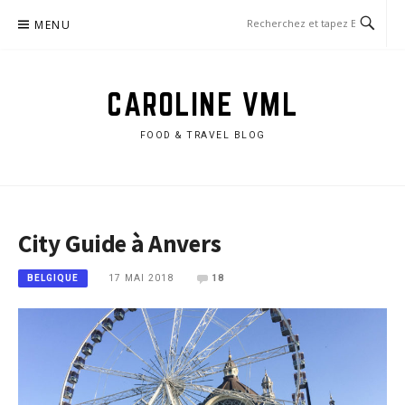
Aller
MENU
au
contenu
CAROLINE VML
FOOD & TRAVEL BLOG
City Guide à Anvers
17 MAI 2018
18
BELGIQUE