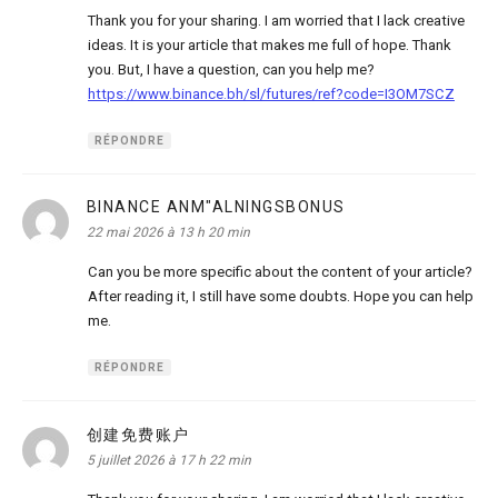
Thank you for your sharing. I am worried that I lack creative
ideas. It is your article that makes me full of hope. Thank
you. But, I have a question, can you help me?
https://www.binance.bh/sl/futures/ref?code=I3OM7SCZ
RÉPONDRE
BINANCE ANM"ALNINGSBONUS
dit :
22 mai 2026 à 13 h 20 min
Can you be more specific about the content of your article?
After reading it, I still have some doubts. Hope you can help
me.
RÉPONDRE
创建免费账户
dit :
5 juillet 2026 à 17 h 22 min