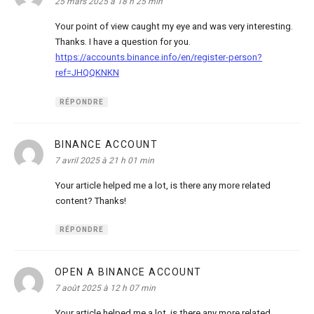
25 mars 2025 à 18 h 25 min
Your point of view caught my eye and was very interesting.
Thanks. I have a question for you.
https://accounts.binance.info/en/register-person?
ref=JHQQKNKN
RÉPONDRE
BINANCE ACCOUNT
dit :
7 avril 2025 à 21 h 01 min
Your article helped me a lot, is there any more related
content? Thanks!
RÉPONDRE
OPEN A BINANCE ACCOUNT
dit :
7 août 2025 à 12 h 07 min
Your article helped me a lot, is there any more related