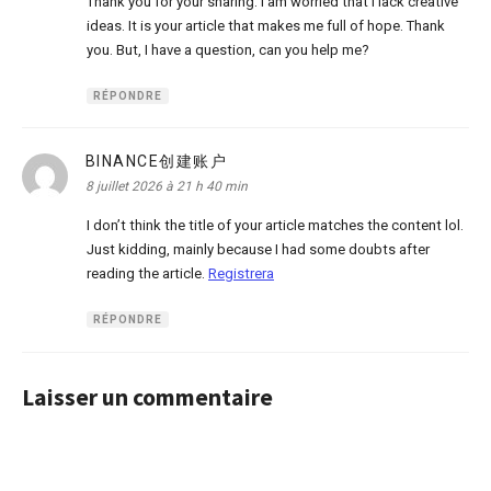
Thank you for your sharing. I am worried that I lack creative
ideas. It is your article that makes me full of hope. Thank
you. But, I have a question, can you help me?
RÉPONDRE
BINANCE创建账户
dit :
8 juillet 2026 à 21 h 40 min
I don’t think the title of your article matches the content lol.
Just kidding, mainly because I had some doubts after
reading the article.
Registrera
RÉPONDRE
Laisser un commentaire