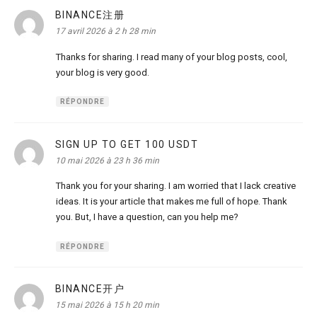
BINANCE注册
dit :
17 avril 2026 à 2 h 28 min
Thanks for sharing. I read many of your blog posts, cool,
your blog is very good.
RÉPONDRE
SIGN UP TO GET 100 USDT
dit :
10 mai 2026 à 23 h 36 min
Thank you for your sharing. I am worried that I lack creative
ideas. It is your article that makes me full of hope. Thank
you. But, I have a question, can you help me?
RÉPONDRE
BINANCE开户
dit :
15 mai 2026 à 15 h 20 min