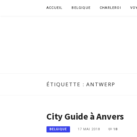
Aller
ACCUEIL
BELGIQUE
CHARLEROI
VO
au
contenu
ÉTIQUETTE :
ANTWERP
City Guide à Anvers
17 MAI 2018
18
BELGIQUE