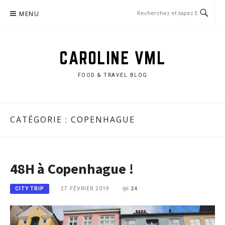
Aller
MENU
au
contenu
CAROLINE VML
FOOD & TRAVEL BLOG
CATÉGORIE :
COPENHAGUE
48H à Copenhague !
27 FÉVRIER 2019
24
CITY TRIP