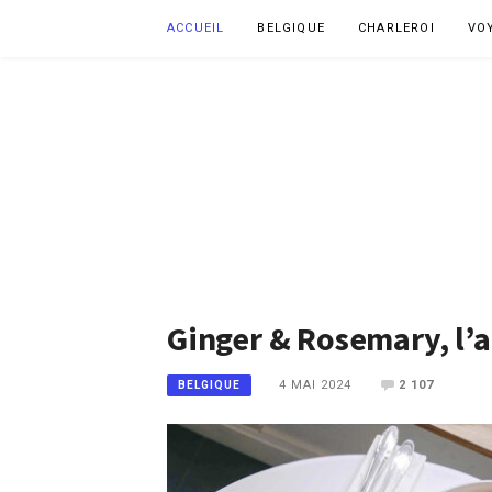
Aller
ACCUEIL
BELGIQUE
CHARLEROI
VO
au
contenu
Ginger & Rosemary, l
4 MAI 2024
2 107
BELGIQUE