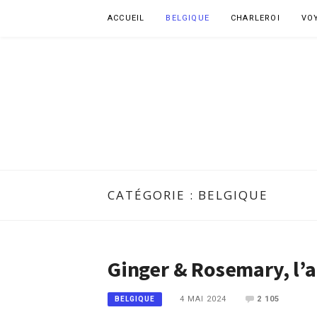
Aller
ACCUEIL
BELGIQUE
CHARLEROI
VO
au
contenu
CATÉGORIE :
BELGIQUE
Ginger & Rosemary, l
4 MAI 2024
2 105
BELGIQUE