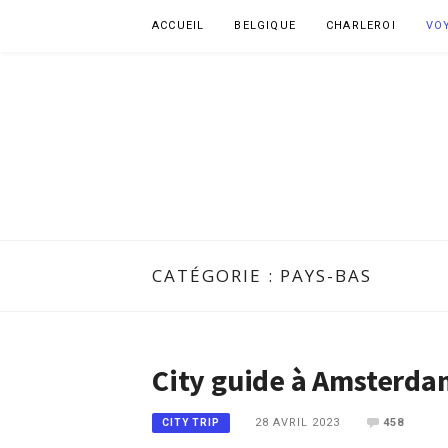
Aller
ACCUEIL
BELGIQUE
CHARLEROI
VO
au
contenu
CATÉGORIE :
PAYS-BAS
City guide à Amsterda
28 AVRIL 2023
458
CITY TRIP