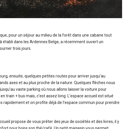
ique, pour un séjour au milieu de la forêt dans une cabane tout
déjà établi dans les Ardennes Belge, a récemment ouvert un
urner trois jours.
bourg, ensuite, quelques petites routes pour arriver jusqu’au
ands axes et au plus proche de la nature. Quelques flèches nous
 jusqu’au vaste parking où nous allons laisser la voiture pour
 en train + bus mais, c’est assez long. L’espace accueil est situé
très rapidement et on profite déjà de l’espace commun pour prendre
ueil propose de vous prêter des jeux de sociétés et des livres, il y
onfort pour boire son thé/café. Un petit magasin vous permet