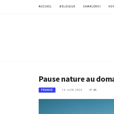
Aller
ACCUEIL
BELGIQUE
CHARLEROI
VO
au
contenu
Pause nature au doma
14 JUIN 2022
45
FRANCE