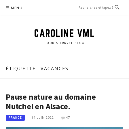
Aller
MENU
au
contenu
CAROLINE VML
FOOD & TRAVEL BLOG
ÉTIQUETTE :
VACANCES
Pause nature au domaine
Nutchel en Alsace.
14 JUIN 2022
47
FRANCE