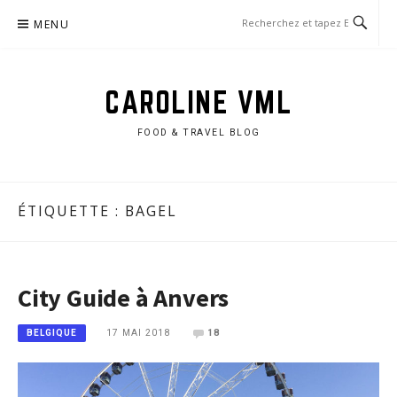
Aller
MENU
au
contenu
CAROLINE VML
FOOD & TRAVEL BLOG
ÉTIQUETTE :
BAGEL
City Guide à Anvers
17 MAI 2018
18
BELGIQUE