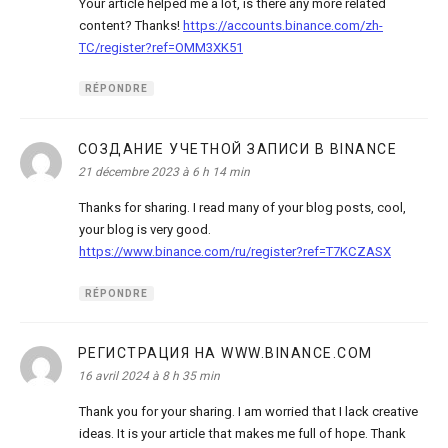
Your article helped me a lot, is there any more related
content? Thanks!
https://accounts.binance.com/zh-
TC/register?ref=OMM3XK51
RÉPONDRE
СОЗДАНИЕ УЧЕТНОЙ ЗАПИСИ В BINANCE
dit :
21 décembre 2023 à 6 h 14 min
Thanks for sharing. I read many of your blog posts, cool,
your blog is very good.
https://www.binance.com/ru/register?ref=T7KCZASX
RÉPONDRE
РЕГИСТРАЦИЯ НА WWW.BINANCE.COM
dit :
16 avril 2024 à 8 h 35 min
Thank you for your sharing. I am worried that I lack creative
ideas. It is your article that makes me full of hope. Thank