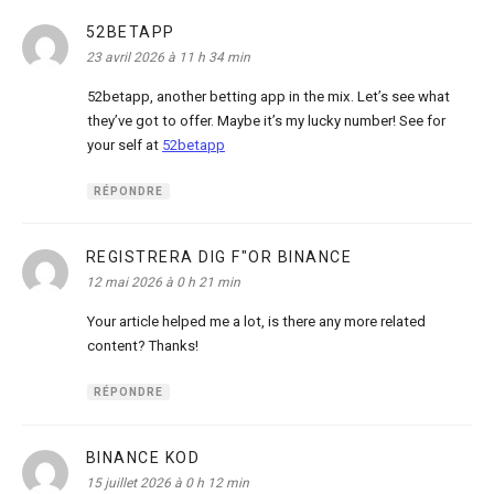
52BETAPP
dit :
23 avril 2026 à 11 h 34 min
52betapp, another betting app in the mix. Let’s see what
they’ve got to offer. Maybe it’s my lucky number! See for
your self at
52betapp
RÉPONDRE
REGISTRERA DIG F"OR BINANCE
dit :
12 mai 2026 à 0 h 21 min
Your article helped me a lot, is there any more related
content? Thanks!
RÉPONDRE
BINANCE KOD
dit :
15 juillet 2026 à 0 h 12 min