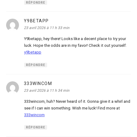
RÉPONDRE
Y9BETAPP
dit :
23 avril 2026 à 11 h 33 min
Y9betapp, hey there! Looks like a decent place to try your
luck. Hope the odds are in my favor! Check it out yourself:
y9betapp
RÉPONDRE
333WINCOM
dit :
23 avril 2026 à 11 h 34 min
333wincom, huh? Never heard of it. Gonna give it a whirl and
see if I can win something. Wish me luck! Find more at
333wincom
RÉPONDRE