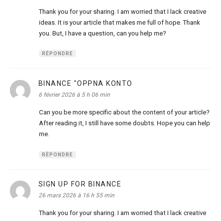
Thank you for your sharing. I am worried that I lack creative
ideas. It is your article that makes me full of hope. Thank
you. But, I have a question, can you help me?
RÉPONDRE
BINANCE "OPPNA KONTO
dit :
6 février 2026 à 5 h 06 min
Can you be more specific about the content of your article?
After reading it, I still have some doubts. Hope you can help
me.
RÉPONDRE
SIGN UP FOR BINANCE
dit :
26 mars 2026 à 16 h 55 min
Thank you for your sharing. I am worried that I lack creative