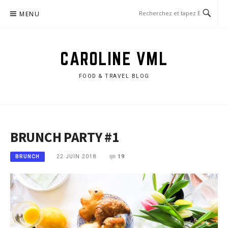
Aller
MENU
au
contenu
CAROLINE VML
FOOD & TRAVEL BLOG
BRUNCH PARTY #1
22 JUIN 2018
19
BRUNCH