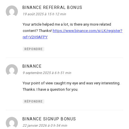
BINANCE REFERRAL BONUS
dit :
19 août 2025 à 15 h 12 min
Your article helped me a lot, is there any more related
content? Thanks!
https://www.binance.com/si-LK/register?
ref=V2H9AFPY
RÉPONDRE
BINANCE
dit :
9 septembre 2025 à 6 h 51 min
Your point of view caught my eye and was very interesting.
Thanks. I have a question for you.
RÉPONDRE
BINANCE SIGNUP BONUS
dit :
22 janvier 2026 à 0 h 54 min