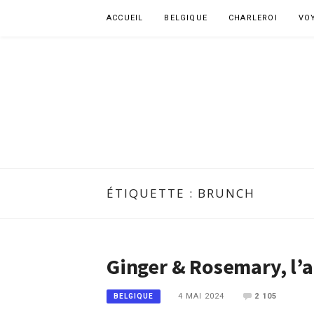
Aller
ACCUEIL
BELGIQUE
CHARLEROI
VO
au
contenu
ÉTIQUETTE :
BRUNCH
Ginger & Rosemary, l
4 MAI 2024
2 105
BELGIQUE