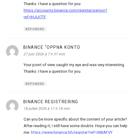
Thanks. I have a question for you.
https://accounts.binance.com/register/person?
ref=IHJUI7TF
RÉPONDRE
BINANCE "OPPNA KONTO
dit :
27 juin 2026 à 7 h 31 min
Your point of view caught my eye and was very interesting.
Thanks. I have a question for you.
RÉPONDRE
BINANCE REGISTRERING
dit :
18 juillet 2026 à 11 h 18 min
Can you be more specific about the content of your article?
After reading it, I still have some doubts. Hope you can help
me.
https://www.binance.bh/register?ref=IXBIAFVY