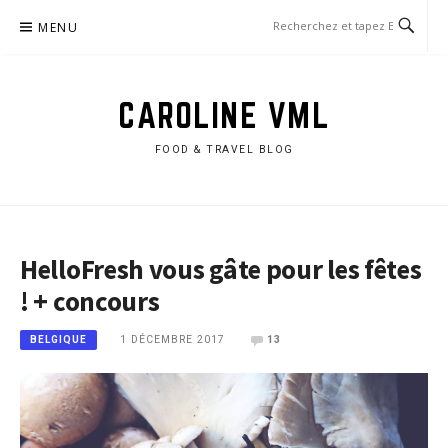
Aller
MENU
au
contenu
CAROLINE VML
FOOD & TRAVEL BLOG
HelloFresh vous gâte pour les fêtes
! + concours
1 DÉCEMBRE 2017
13
BELGIQUE