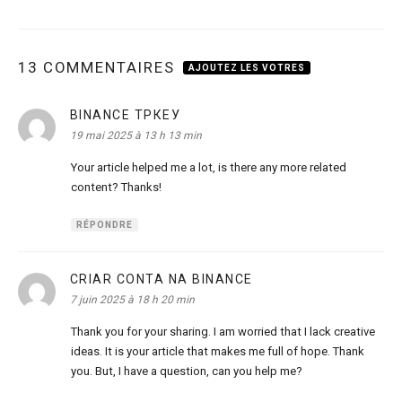
13 COMMENTAIRES
AJOUTEZ LES VOTRES
BINANCE ТРКЕУ
dit :
19 mai 2025 à 13 h 13 min
Your article helped me a lot, is there any more related
content? Thanks!
RÉPONDRE
CRIAR CONTA NA BINANCE
dit :
7 juin 2025 à 18 h 20 min
Thank you for your sharing. I am worried that I lack creative
ideas. It is your article that makes me full of hope. Thank
you. But, I have a question, can you help me?