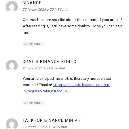
BINANCE
dit :
22 février 2025 à 20 h 15 min
Can you be more specific about the content of your article?
After reading it, I still have some doubts. Hope you can help
me.
RÉPONDRE
GRATIS BINANCE-KONTO
dit :
9 mars 2025 à 21 h 56 min
Your article helped me a lot, is there any more related
content? Thanks!
https://accounts.binance.com/en-
IN/register?ref=UM6SMJM3
RÉPONDRE
TÀI KHON BINANCE MIN PHÍ
dit :
11 mars 2025 à 12 h 29 min