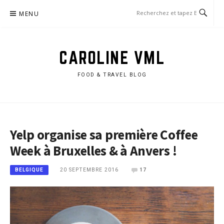
Aller
MENU
au
contenu
CAROLINE VML
FOOD & TRAVEL BLOG
Yelp organise sa première Coffee
Week à Bruxelles & à Anvers !
20 SEPTEMBRE 2016
17
BELGIQUE