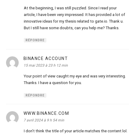
At the beginning, I was still puzzled. Since I read your
article, I have been very impressed. It has provided a lot of
innovative ideas for my thesis related to gate.io. Thank u.
But I still have some doubts, can you help me? Thanks.
RÉPONDRE
BINANCE ACCOUNT
dit :
15 mai 2023 à 23 h 12 min
Your point of view caught my eye and was very interesting.
Thanks. I have a question for you.
RÉPONDRE
WWW.BINANCE.COM
dit :
7 avril 2024 à 9 h 54 min
I don’t think the title of your article matches the content lol.