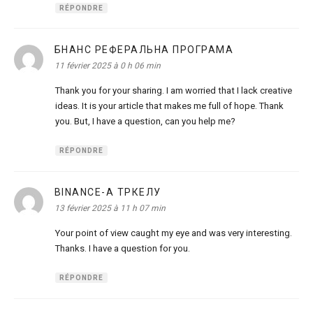
RÉPONDRE
БНАНС РЕФЕРАЛЬНА ПРОГРАМА
dit :
11 février 2025 à 0 h 06 min
Thank you for your sharing. I am worried that I lack creative
ideas. It is your article that makes me full of hope. Thank
you. But, I have a question, can you help me?
RÉPONDRE
BINANCE-А ТРКЕЛУ
dit :
13 février 2025 à 11 h 07 min
Your point of view caught my eye and was very interesting.
Thanks. I have a question for you.
RÉPONDRE