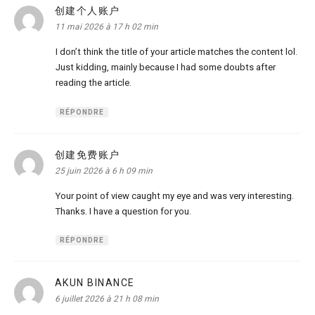
创建个人账户
dit :
11 mai 2026 à 17 h 02 min
I don’t think the title of your article matches the content lol.
Just kidding, mainly because I had some doubts after
reading the article.
RÉPONDRE
创建免费账户
dit :
25 juin 2026 à 6 h 09 min
Your point of view caught my eye and was very interesting.
Thanks. I have a question for you.
RÉPONDRE
AKUN BINANCE
dit :
6 juillet 2026 à 21 h 08 min