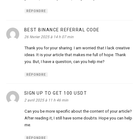
RÉPONDRE
BEST BINANCE REFERRAL CODE
dit :
26 février 2025 à 14 h 07 min
Thank you for your sharing. I am worried that I lack creative
ideas. It is your article that makes me full of hope. Thank
you. But, I have a question, can you help me?
RÉPONDRE
SIGN UP TO GET 100 USDT
dit :
2 avril 2025 à 11 h 46 min
Can you be more specific about the content of your article?
After reading it, I still have some doubts. Hope you can help
me.
RÉPONDRE