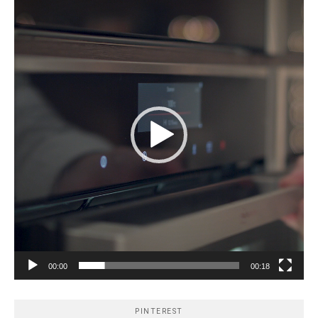
vidéo
00:00
00:18
PINTEREST