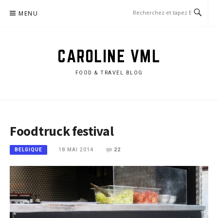
Aller
MENU
au
contenu
CAROLINE VML
FOOD & TRAVEL BLOG
Foodtruck festival
18 MAI 2014
22
BELGIQUE