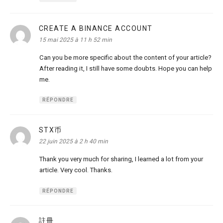
CREATE A BINANCE ACCOUNT
dit :
15 mai 2025 à 11 h 52 min
Can you be more specific about the content of your article?
After reading it, I still have some doubts. Hope you can help
me.
RÉPONDRE
STX币
dit :
22 juin 2025 à 2 h 40 min
Thank you very much for sharing, I learned a lot from your
article. Very cool. Thanks.
RÉPONDRE
註冊
dit :