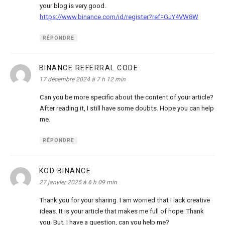
your blog is very good.
https://www.binance.com/id/register?ref=GJY4VW8W
RÉPONDRE
BINANCE REFERRAL CODE
dit :
17 décembre 2024 à 7 h 12 min
Can you be more specific about the content of your article?
After reading it, I still have some doubts. Hope you can help
me.
RÉPONDRE
KOD BINANCE
dit :
27 janvier 2025 à 6 h 09 min
Thank you for your sharing. I am worried that I lack creative
ideas. It is your article that makes me full of hope. Thank
you. But, I have a question, can you help me?