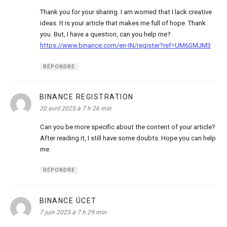
Thank you for your sharing. I am worried that I lack creative
ideas. It is your article that makes me full of hope. Thank
you. But, I have a question, can you help me?
https://www.binance.com/en-IN/register?ref=UM6SMJM3
RÉPONDRE
BINANCE REGISTRATION
dit :
20 avril 2025 à 7 h 26 min
Can you be more specific about the content of your article?
After reading it, I still have some doubts. Hope you can help
me.
RÉPONDRE
BINANCE ÚCET
dit :
7 juin 2025 à 7 h 29 min