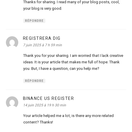
Thanks for sharing. I read many of your blog posts, cool,
your blog is very good.
RÉPONDRE
REGISTRERA DIG
dit :
7 juin 2025 à 7 h 59 min
Thank you for your sharing. I am worried that I lack creative
ideas. It is your article that makes me full of hope. Thank
you. But, I have a question, can you help me?
RÉPONDRE
BINANCE US REGISTER
dit :
14 juin 2025 à 19 h 30 min
Your article helped me a lot, is there any more related
content? Thanks!