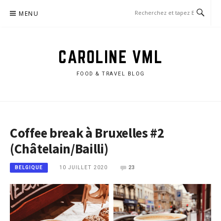
Aller
MENU
au
contenu
CAROLINE VML
FOOD & TRAVEL BLOG
Coffee break à Bruxelles #2
(Châtelain/Bailli)
10 JUILLET 2020
23
BELGIQUE