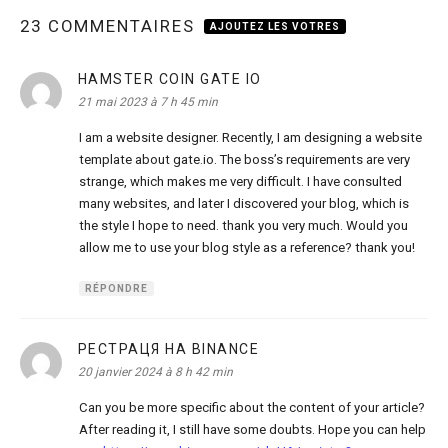
23 COMMENTAIRES
AJOUTEZ LES VOTRES
HAMSTER COIN GATE IO
dit :
21 mai 2023 à 7 h 45 min
I am a website designer. Recently, I am designing a website
template about gate.io. The boss’s requirements are very
strange, which makes me very difficult. I have consulted
many websites, and later I discovered your blog, which is
the style I hope to need. thank you very much. Would you
allow me to use your blog style as a reference? thank you!
RÉPONDRE
РЕСТРАЦЯ НА BINANCE
dit :
20 janvier 2024 à 8 h 42 min
Can you be more specific about the content of your article?
After reading it, I still have some doubts. Hope you can help