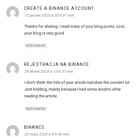
CREATE A BINANCE ACCOUNT
dit :
12 janvier 2025 à 20 h 31 min
Thanks for sharing. I read many of your blog posts, cool,
your blog is very good.
RÉPONDRE
REJESTRACJA NA BINANCE
dit :
28 février 2025 à 13 h 37 min
I don’t think the title of your article matches the content lol.
Just kidding, mainly because I had some doubts after
reading the article.
RÉPONDRE
BINANCE
dit :
23 mars 2025 à 9 h 50 min