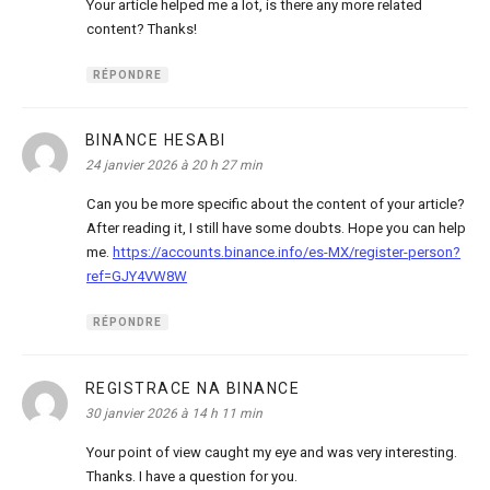
Your article helped me a lot, is there any more related
content? Thanks!
RÉPONDRE
BINANCE HESABI
dit :
24 janvier 2026 à 20 h 27 min
Can you be more specific about the content of your article?
After reading it, I still have some doubts. Hope you can help
me.
https://accounts.binance.info/es-MX/register-person?
ref=GJY4VW8W
RÉPONDRE
REGISTRACE NA BINANCE
dit :
30 janvier 2026 à 14 h 11 min
Your point of view caught my eye and was very interesting.
Thanks. I have a question for you.