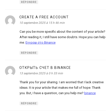
RÉPONDRE
CREATE A FREE ACCOUNT
dit :
10 septembre 2025 à 15 h 46 min
Can you be more specific about the content of your article?
After reading it, I still have some doubts. Hope you can help
me.
Εγγραφ στο Binance
RÉPONDRE
ОТКРЫТЬ СЧЕТ В BINANCE
dit :
13 septembre 2025 à 0 h 33 min
Thank you for your sharing. I am worried that I lack creative
ideas. It is your article that makes me full of hope. Thank
you. But, I have a question, can you help me?
binance
RÉPONDRE