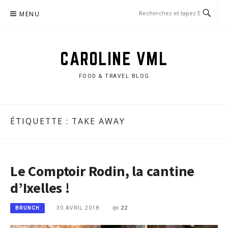
Aller
MENU
au
contenu
CAROLINE VML
FOOD & TRAVEL BLOG
ÉTIQUETTE :
TAKE AWAY
Le Comptoir Rodin, la cantine
d’Ixelles !
30 AVRIL 2018
22
BRUNCH