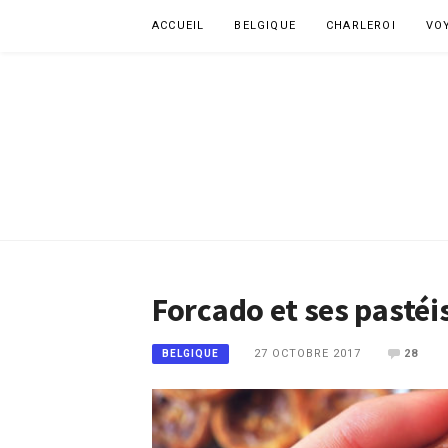
Aller
ACCUEIL
BELGIQUE
CHARLEROI
VO
au
contenu
Forcado et ses pastéis
27 OCTOBRE 2017
28
BELGIQUE