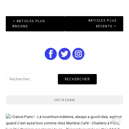
Navigation
ARTICLES PLUS
ARTICLES PLUS
des
ANCIENS
RÉCENTS
articles
Rechercher :
INSTAGRAM