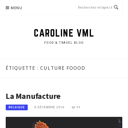
Aller
MENU
au
contenu
CAROLINE VML
FOOD & TRAVEL BLOG
ÉTIQUETTE :
CULTURE FOOOD
La Manufacture
6 DÉCEMBRE 2016
11
BELGIQUE