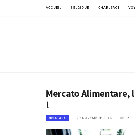
Aller
ACCUEIL
BELGIQUE
CHARLEROI
VO
au
contenu
Mercato Alimentare, l’
!
29 NOVEMBRE 2016
17
BELGIQUE