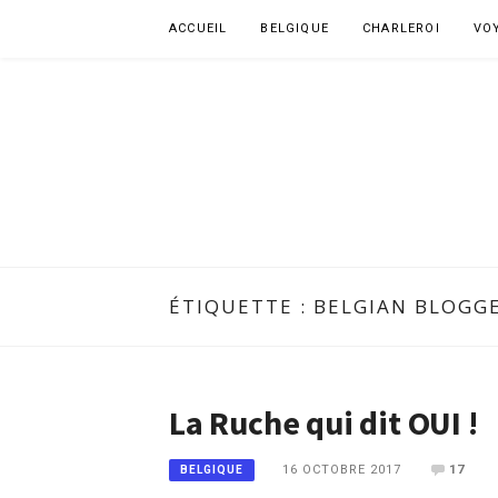
Aller
ACCUEIL
BELGIQUE
CHARLEROI
VO
au
contenu
ÉTIQUETTE :
BELGIAN BLOGG
La Ruche qui dit OUI !
16 OCTOBRE 2017
17
BELGIQUE