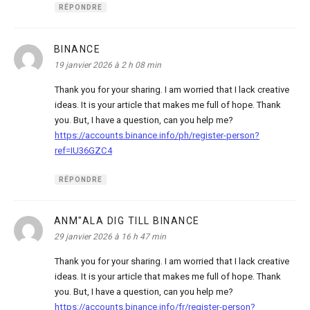
RÉPONDRE
BINANCE
dit :
19 janvier 2026 à 2 h 08 min
Thank you for your sharing. I am worried that I lack creative
ideas. It is your article that makes me full of hope. Thank
you. But, I have a question, can you help me?
https://accounts.binance.info/ph/register-person?
ref=IU36GZC4
RÉPONDRE
ANM"ALA DIG TILL BINANCE
dit :
29 janvier 2026 à 16 h 47 min
Thank you for your sharing. I am worried that I lack creative
ideas. It is your article that makes me full of hope. Thank
you. But, I have a question, can you help me?
https://accounts.binance.info/fr/register-person?