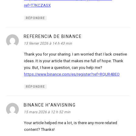
ref=T7KCZASX
RÉPONDRE
REFERENCIA DE BINANCE
dit :
13 février 2026 à 14 h 43 min
Thank you for your sharing. I am worried that I lack creative
ideas. It is your article that makes me full of hope. Thank
you. But, I have a question, can you help me?
https://www.binance.com/es/register?ref=RQUR4BEO
RÉPONDRE
BINANCE H"ANVISNING
dit :
15 mars 2026 à 12 h 52 min
Your article helped me a lot, is there any more related
content? Thanks!