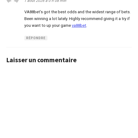
1 août 2026 à 0 h 08 min
VA88bet’s got the best odds and the widest range of bets.
Been winning a lot lately. Highly recommend giving it a try if
you want to up your game
va88bet
.
RÉPONDRE
Laisser un commentaire