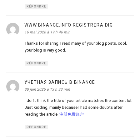
RÉPONDRE
WWW.BINANCE.INFO REGISTRERA DIG
dit :
16 mai 2026 à 19 h 46 min
Thanks for sharing. I read many of your blog posts, cool,
your blog is very good.
RÉPONDRE
УЧЕТНАЯ ЗАПИСЬ В BINANCE
dit :
30 juin 2026 à 13 h 33 min
I don’t think the title of your article matches the content lol.
Just kidding, mainly because I had some doubts after
reading the article.
注册免费账户
RÉPONDRE