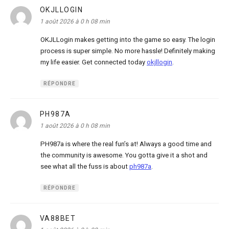
OKJLLOGIN
dit :
1 août 2026 à 0 h 08 min
OKJLLogin makes getting into the game so easy. The login
process is super simple. No more hassle! Definitely making
my life easier. Get connected today
okjllogin
.
RÉPONDRE
PH987A
dit :
1 août 2026 à 0 h 08 min
PH987a is where the real fun’s at! Always a good time and
the community is awesome. You gotta give it a shot and
see what all the fuss is about
ph987a
.
RÉPONDRE
VA88BET
dit :