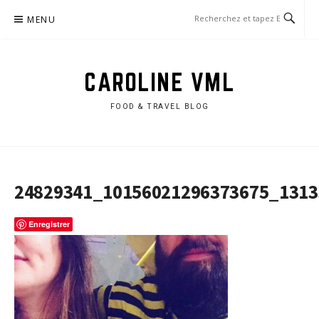
Aller
MENU
au
contenu
CAROLINE VML
FOOD & TRAVEL BLOG
24829341_10156021296373675_131
Enregistrer