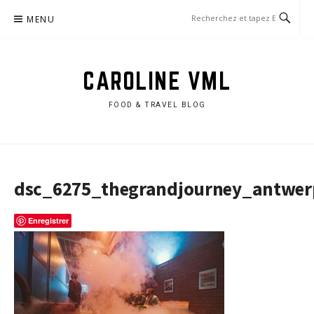
Aller
MENU
au
contenu
CAROLINE VML
FOOD & TRAVEL BLOG
dsc_6275_thegrandjourney_antwer
Enregistrer