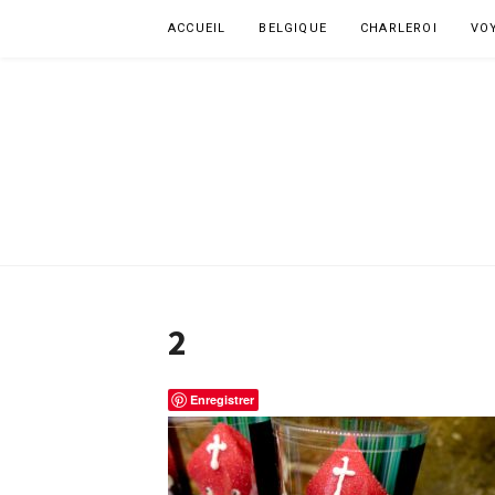
Aller
ACCUEIL
BELGIQUE
CHARLEROI
VO
au
contenu
2
Enregistrer