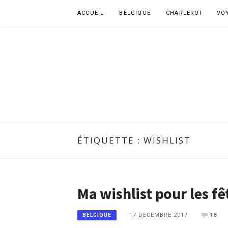
Aller
ACCUEIL
BELGIQUE
CHARLEROI
VO
au
contenu
ÉTIQUETTE :
WISHLIST
Ma wishlist pour les fê
17 DÉCEMBRE 2017
18
BELGIQUE