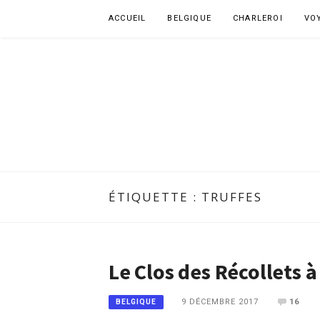
Aller
ACCUEIL
BELGIQUE
CHARLEROI
VO
au
contenu
ÉTIQUETTE :
TRUFFES
Le Clos des Récollets 
9 DÉCEMBRE 2017
16
BELGIQUE