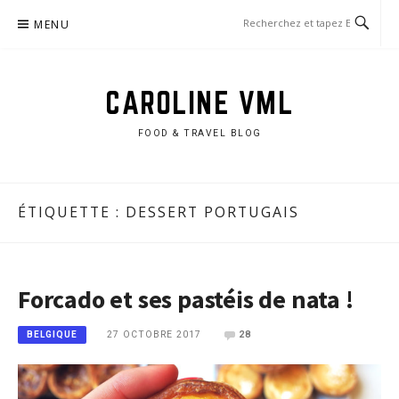
Aller
MENU
au
contenu
CAROLINE VML
FOOD & TRAVEL BLOG
ÉTIQUETTE :
DESSERT PORTUGAIS
Forcado et ses pastéis de nata !
27 OCTOBRE 2017
28
BELGIQUE