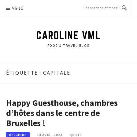
Aller
MENU
au
contenu
CAROLINE VML
FOOD & TRAVEL BLOG
ÉTIQUETTE :
CAPITALE
Happy Guesthouse, chambres
d’hôtes dans le centre de
Bruxelles !
20 AVRIL 2023
249
BELGIQUE