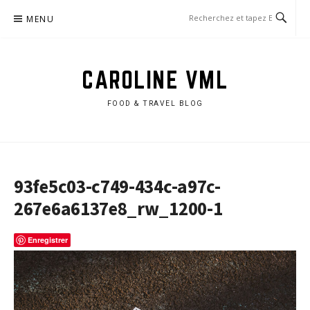
Aller
MENU
au
contenu
CAROLINE VML
FOOD & TRAVEL BLOG
93fe5c03-c749-434c-a97c-
267e6a6137e8_rw_1200-1
Enregistrer