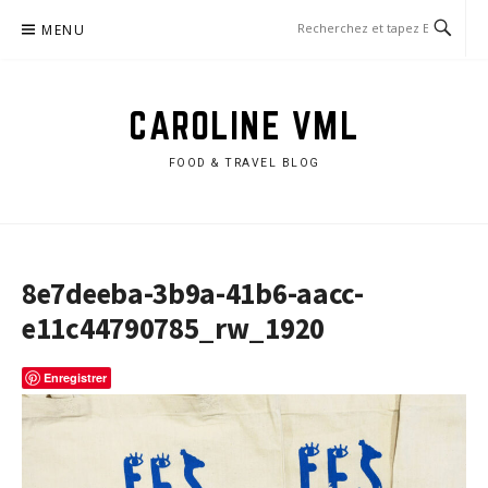
Aller
MENU
au
contenu
CAROLINE VML
FOOD & TRAVEL BLOG
8e7deeba-3b9a-41b6-aacc-
e11c44790785_rw_1920
Enregistrer