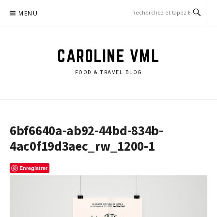
Aller
MENU
au
contenu
CAROLINE VML
FOOD & TRAVEL BLOG
6bf6640a-ab92-44bd-834b-
4ac0f19d3aec_rw_1200-1
Enregistrer