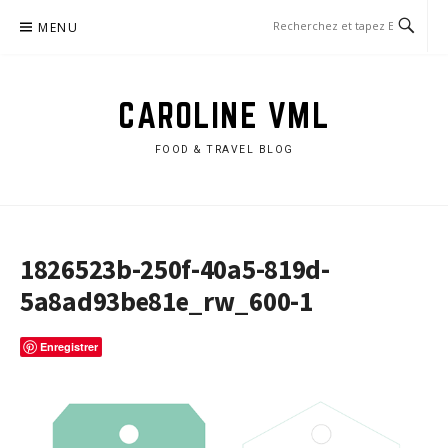
Aller
MENU
au
contenu
CAROLINE VML
FOOD & TRAVEL BLOG
1826523b-250f-40a5-819d-
5a8ad93be81e_rw_600-1
Enregistrer