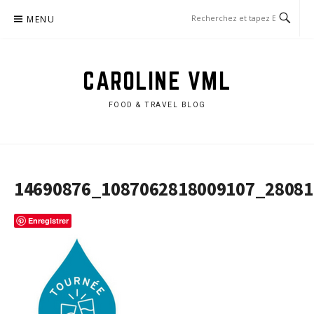
Aller
MENU
au
contenu
CAROLINE VML
FOOD & TRAVEL BLOG
14690876_1087062818009107_2808
Enregistrer