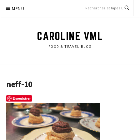
Aller
MENU
au
contenu
CAROLINE VML
FOOD & TRAVEL BLOG
neff-10
Enregistrer