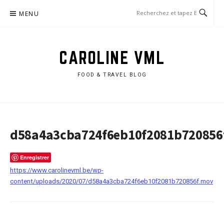
Aller
MENU
au
contenu
CAROLINE VML
FOOD & TRAVEL BLOG
d58a4a3cba724f6eb10f2081b720856
Enregistrer
https://www.carolinevml.be/wp-
content/uploads/2020/07/d58a4a3cba724f6eb10f2081b720856f.mov