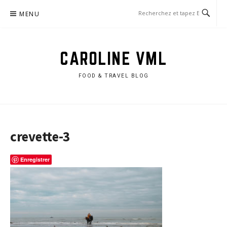
Aller
MENU
au
contenu
CAROLINE VML
FOOD & TRAVEL BLOG
crevette-3
Enregistrer