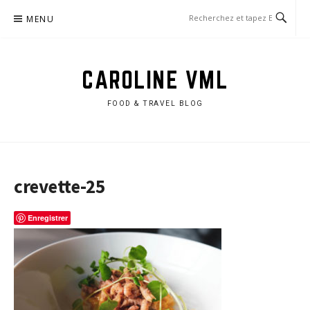
Aller
MENU
au
contenu
CAROLINE VML
FOOD & TRAVEL BLOG
crevette-25
Enregistrer