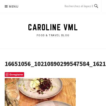
Aller
MENU
au
contenu
CAROLINE VML
FOOD & TRAVEL BLOG
16651056_10210890299547584_1621
Enregistrer