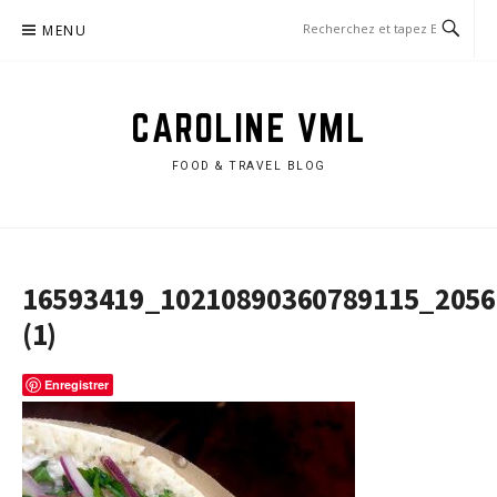
Aller
MENU
au
contenu
CAROLINE VML
FOOD & TRAVEL BLOG
16593419_10210890360789115_2056
(1)
Enregistrer