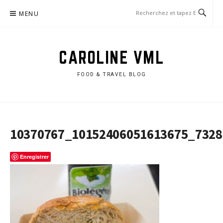
Aller
MENU
au
contenu
CAROLINE VML
FOOD & TRAVEL BLOG
10370767_10152406051613675_732
Enregistrer