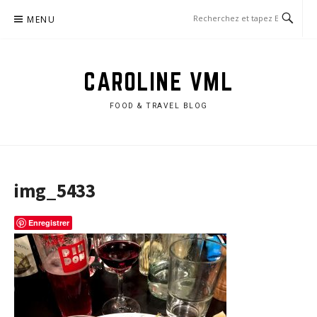
Aller
MENU
au
contenu
CAROLINE VML
FOOD & TRAVEL BLOG
img_5433
Enregistrer