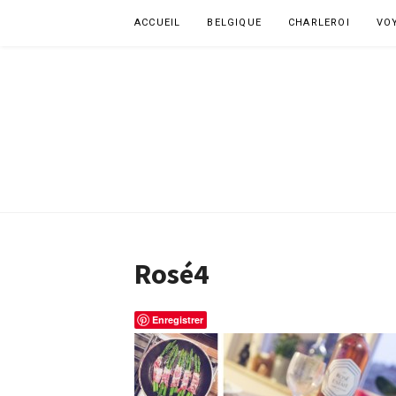
Aller
ACCUEIL
BELGIQUE
CHARLEROI
VO
au
contenu
Rosé4
Enregistrer