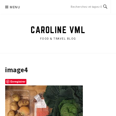
Aller
MENU
au
contenu
CAROLINE VML
FOOD & TRAVEL BLOG
image4
Enregistrer