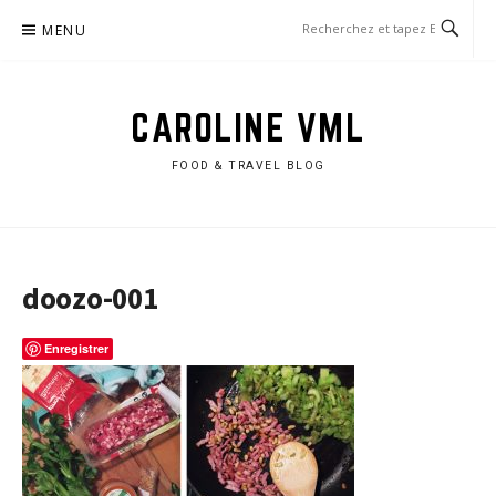
Aller
MENU
au
contenu
CAROLINE VML
FOOD & TRAVEL BLOG
doozo-001
Enregistrer