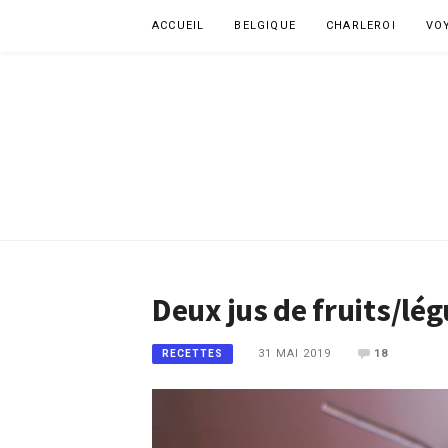
Aller
ACCUEIL
BELGIQUE
CHARLEROI
VO
au
contenu
Deux jus de fruits/lég
31 MAI 2019
18
RECETTES