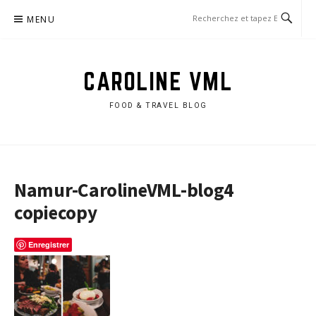
Aller
MENU
au
contenu
CAROLINE VML
FOOD & TRAVEL BLOG
Namur-CarolineVML-blog4
copiecopy
Enregistrer