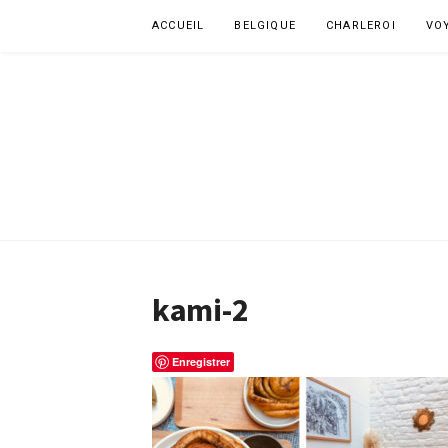
Aller
ACCUEIL
BELGIQUE
CHARLEROI
VO
au
contenu
kami-2
Enregistrer