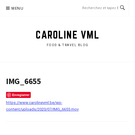
Aller
MENU
au
contenu
CAROLINE VML
FOOD & TRAVEL BLOG
IMG_6655
Enregistrer
https://www.carolinevml.be/wp-
content/uploads/2020/07/IMG_6655.mov