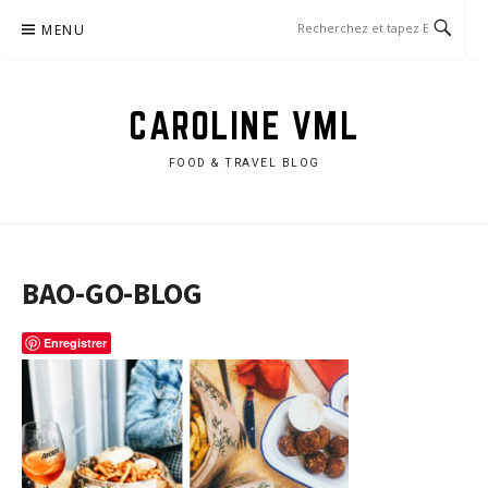
Aller
MENU
au
contenu
CAROLINE VML
FOOD & TRAVEL BLOG
BAO-GO-BLOG
Enregistrer