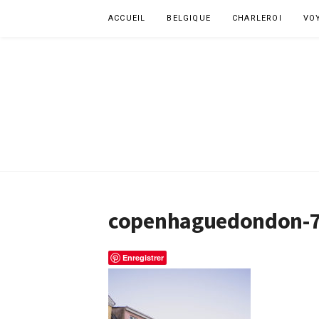
Aller
ACCUEIL
BELGIQUE
CHARLEROI
VO
au
contenu
copenhaguedondon-
Enregistrer